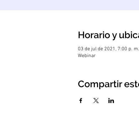
Horario y ubi
03 de jul de 2021, 7:00 p. m
Webinar
Compartir est
Las consultorías, asesorías y otros servic
fundamentados en principios académicos y c
más de 25 años de experiencia de la
Ph.D 