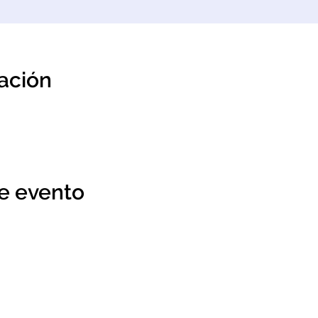
cación
.
e evento
Disponible para personas
ios, cumplen altos estandares
profesionales y público 
ientíficos, obtenidos por
Wsap / Cel : +57 301 528 
Natalia Mesa