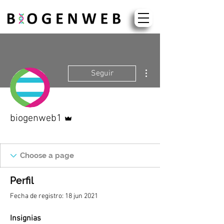
Más acciones
Seguir
Administrador
biogenweb1
BIOGENWEB
+
4
Perfil
Fecha de registro: 18 jun 2021
Insignias