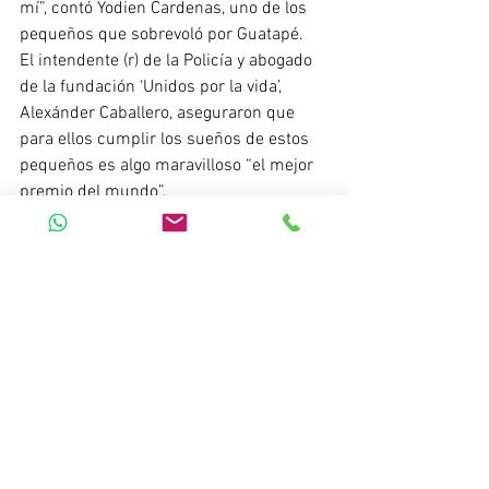
mí”, contó Yodien Cardenas, uno de los 
pequeños que sobrevoló por Guatapé.
El intendente (r) de la Policía y abogado 
de la fundación ‘Unidos por la vida’, 
Alexánder Caballero, aseguraron que 
para ellos cumplir los sueños de estos 
pequeños es algo maravilloso “el mejor 
premio del mundo”.
- ("Tomado de: 
https://noticias.caracoltv.com/antioquia/
todo-se-puede-lograr-ninos-con-
enfermedades-huerfanas-cumplieron-
sueno-de-viajar-en-helicoptero
 " Todo se 
puede lograr ": niños con enfermedades 
huérfanas cumplieron su sueño de 
viajar en helicóptero", 2021)